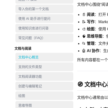
文档中心围绕“阅
导入你的第一个文档
📄
阅读
：打开 
使用 AI 助手进行提问
📝
写作
：Mark
使用知识库进行问答
🎨
绘图
：使用 
🧠
思维导图
：使
常见问题（FAQ）
📂
管理
：文件
文档与阅读
🤖
AI 协作
：生
文档中心概览
所有内容都在一个
支持的文件类型
文档阅读器功能
🧭 文档中
创建与编辑笔记
绘图
文档中心通常由以
思维导图