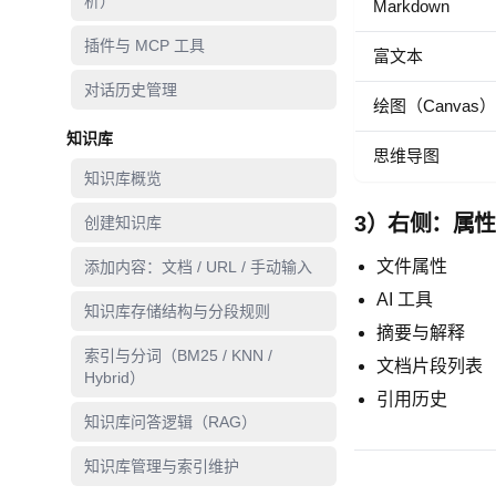
析）
Markdown
插件与 MCP 工具
富文本
对话历史管理
绘图（Canvas）
知识库
思维导图
知识库概览
3）右侧：属
创建知识库
文件属性
添加内容：文档 / URL / 手动输入
AI 工具
知识库存储结构与分段规则
摘要与解释
索引与分词（BM25 / KNN /
文档片段列表
Hybrid）
引用历史
知识库问答逻辑（RAG）
知识库管理与索引维护